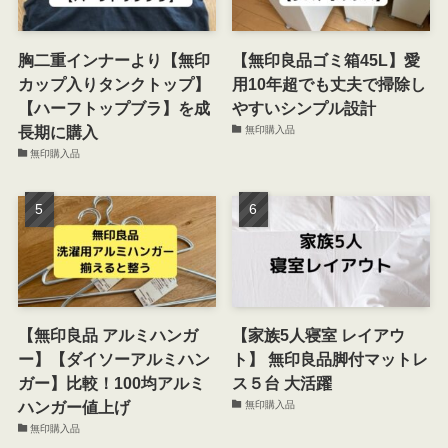
胸二重インナーより【無印
【無印良品ゴミ箱45L】愛
カップ入りタンクトップ】
用10年超でも丈夫で掃除し
【ハーフトップブラ】を成
やすいシンプル設計
長期に購入
無印購入品
無印購入品
【無印良品 アルミハンガ
【家族5人寝室 レイアウ
ー】【ダイソーアルミハン
ト】 無印良品脚付マットレ
ガー】比較！100均アルミ
ス５台 大活躍
ハンガー値上げ
無印購入品
無印購入品