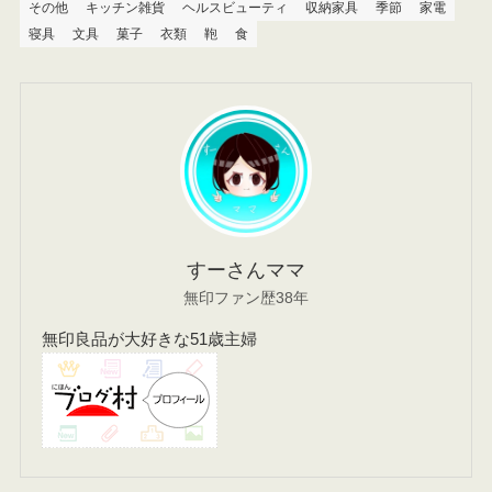
その他
キッチン雑貨
ヘルスビューティ
収納家具
季節
家電
寝具
文具
菓子
衣類
鞄
食
すーさんママ
無印ファン歴38年
無印良品が大好きな51歳主婦