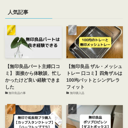
人気記事
【無印良品パート主婦口コ
【無印良品 ザル・メッシュ
ミ】 面接から体験談、忙し
トレー 口コミ】四角ザルは
かったけど良い経験できま
100均バットとシンデレラ
した
フィット
無印良品の事
無印購入品