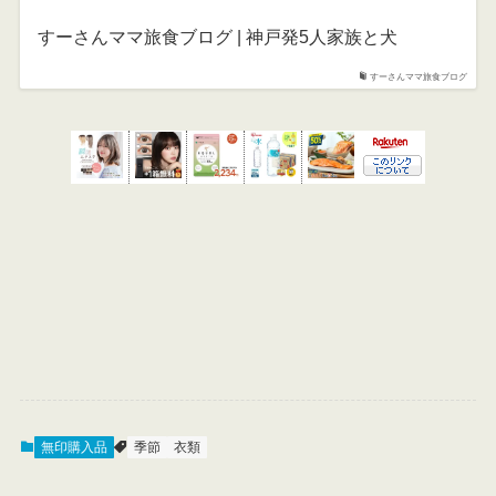
すーさんママ旅食ブログ | 神戸発5人家族と犬
すーさんママ旅食ブログ
無印購入品
季節
衣類