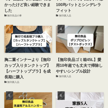
かったけど良い経験できま
100均バットとシンデレラ
した
フィット
無印良品の事
無印購入品
胸二重インナーより【無印
【無印良品ゴミ箱45L】愛
カップ入りタンクトップ】
用10年超でも丈夫で掃除し
【ハーフトップブラ】を成
やすいシンプル設計
長期に購入
無印購入品
無印購入品