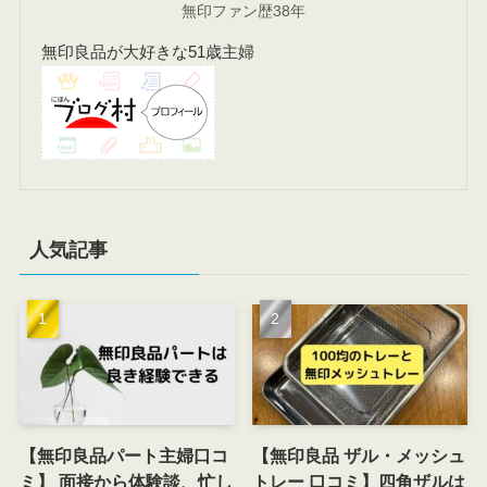
無印ファン歴38年
無印良品が大好きな51歳主婦
人気記事
【無印良品パート主婦口コ
【無印良品 ザル・メッシュ
ミ】 面接から体験談、忙し
トレー 口コミ】四角ザルは