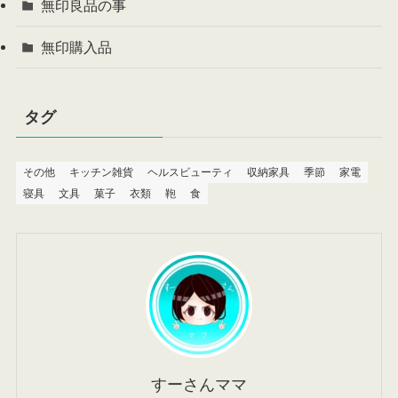
無印良品の事
無印購入品
タグ
その他
キッチン雑貨
ヘルスビューティ
収納家具
季節
家電
寝具
文具
菓子
衣類
鞄
食
すーさんママ