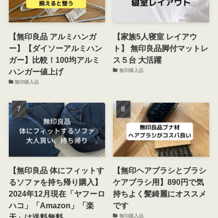
【無印良品 アルミハンガ
【家族5人寝室 レイアウ
ー】【ダイソーアルミハン
ト】 無印良品脚付マットレ
ガー】比較！100均アルミ
ス５台 大活躍
ハンガー値上げ
無印購入品
無印購入品
【無印良品 体にフィットす
【無印ヘアブラシとブラシ
るソファを持ち帰り購入】
ケアブラシ用】890円で気
2024年12月現在「ヤフーロ
持ちよく髪綺麗にオススメ
ハコ」「Amazon」「楽
です
天」は送料無料
無印購入品